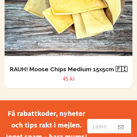
RAUH! Moose Chips Medium 15x5cm 🇫🇮
45 kr
Få rabattkoder, nyheter
och tips rakt i mejlen.
Inget spam – bara mums!