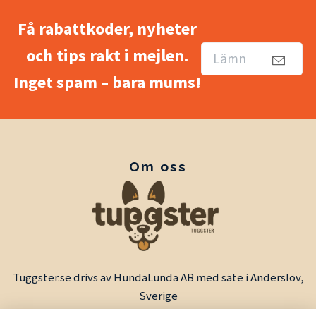
Få rabattkoder, nyheter
och tips rakt i mejlen.
Inget spam – bara mums!
Om oss
Tuggster.se drivs av HundaLunda AB med säte i Anderslöv,
Sverige