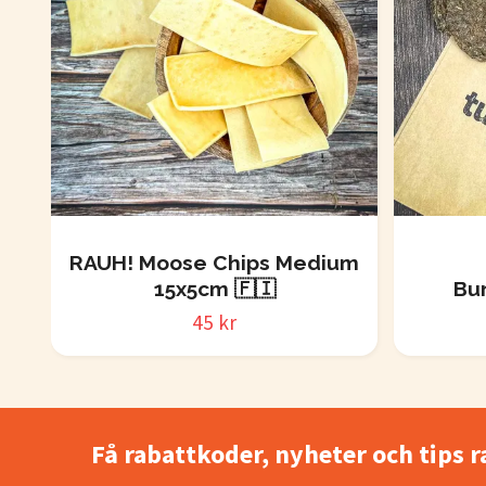
RAUH! Moose Chips Medium
15x5cm 🇫🇮
Bu
45 kr
Få rabattkoder, nyheter och tips r