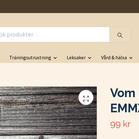
Träningsutrustning
Leksaker
Vård & hälsa
Vom P
EMM
99 kr