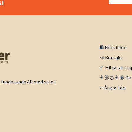
!
🛍️ Köpvillkor
📣 Kontakt
🦴 Hitta rätt tu
👨🏼‍🤝‍👨🏽 Om
v HundaLunda AB med säte i
↩️ Ångra köp