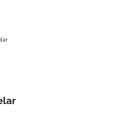
dar
elar