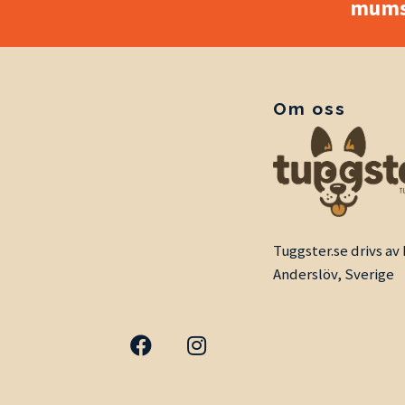
mums
Om oss
Tuggster.se drivs a
Anderslöv, Sverige