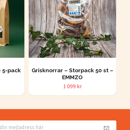
 5-pack
Grisknorrar – Storpack 50 st –
Gr
EMMZO
1 099 kr