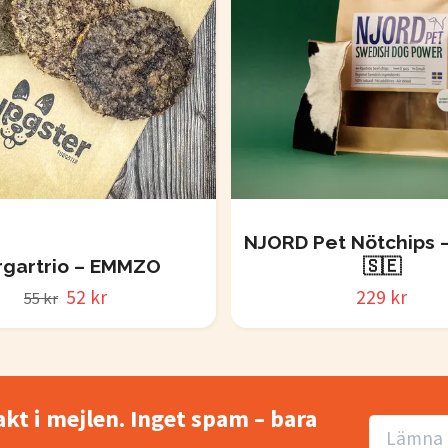
NJORD Pet Nötchips –
rgartrio – EMMZO
🇸🇪
52 kr
229 kr
55 kr
akt i mejlen. Inget spam – bara