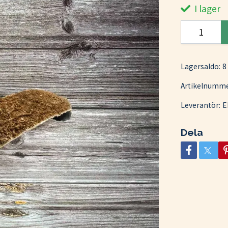
I lager
Lagersaldo:
8
Artikelnumme
Leverantör:
E
Dela