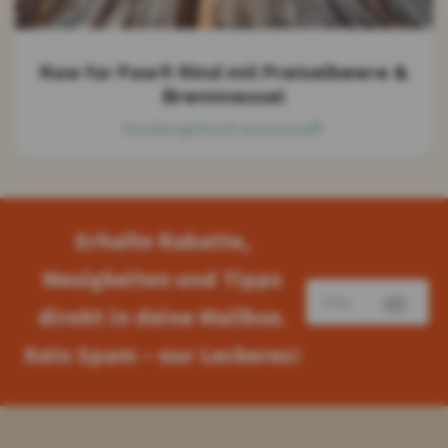
Raw for Paw® Rind mit Preiselbeere &
Brennnessel
Vorübergehend ausverkauft
Erhalte Rabatte,
Neuigkeiten und Tipps
direkt in deine Mailbox.
Kein Spam – nur Leckeres!