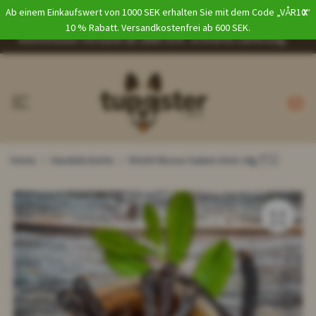
x
Ab einem Einkaufswert von 1000 SEK erhalten Sie mit dem Code „VÅR10“
Inkl. MwSt.
EUR
10 % Rabatt. Versandkostenfrei ab 600 SEK.
Kostenloser Versand ab 1800 SEK. Schnelle Lieferung.
Home
Hundeleckerlis
RAUH! Moose Salami Stick 18g 🇫🇮