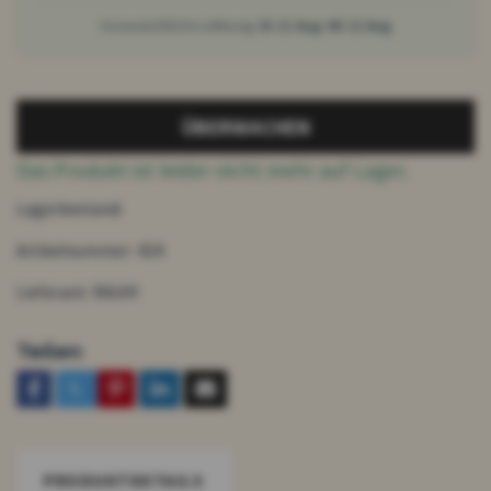
Voraussichtliche Lieferung:
Di 11 Aug–Mi 12 Aug
ÜBERWACHEN
Das Produkt ist leider nicht mehr auf Lager.
Lagerbestand:
Artikelnummer:
424
Lieferant:
RAUH!
Teilen
PRODUKTDETAILS