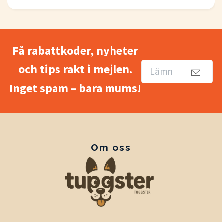
Få rabattkoder, nyheter
och tips rakt i mejlen.
Inget spam – bara mums!
Om oss