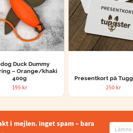
edog Duck Dummy
ring – Orange/khaki
400g
Presentkort på Tugg
195 kr
250 kr
akt i mejlen. Inget spam – bara