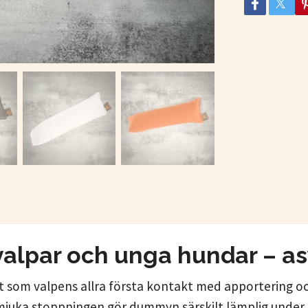
 valpar och unga hundar – 
 som valpens allra första kontakt med apportering 
ra mjuka stoppningen gör dummyn särskilt lämplig und