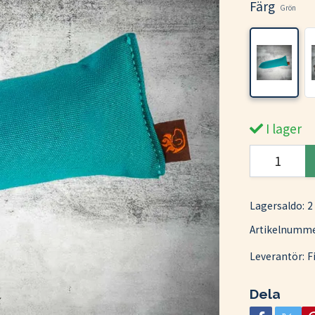
Färg
Grön
I lager
Lagersaldo:
2
Artikelnumme
Leverantör:
F
Dela