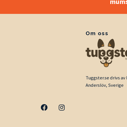
mums
Om oss
Tuggster.se drivs a
Anderslöv, Sverige