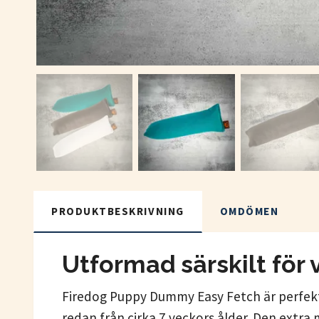
PRODUKTBESKRIVNING
OMDÖMEN
Utformad särskilt för
Firedog Puppy Dummy Easy Fetch är perfekt
redan från cirka 7 veckors ålder. Den ext