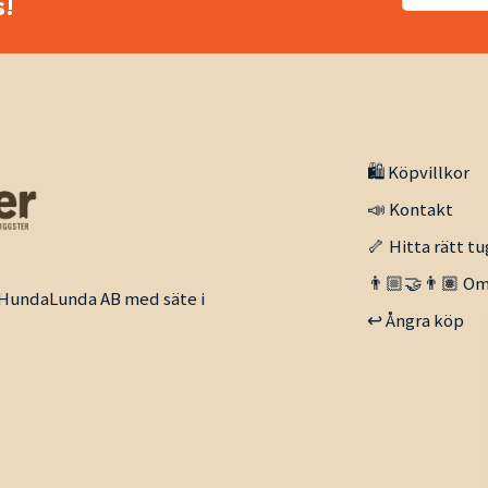
!
🛍️ Köpvillkor
📣 Kontakt
🦴 Hitta rätt tu
👨🏼‍🤝‍👨🏽 Om
v HundaLunda AB med säte i
↩️ Ångra köp