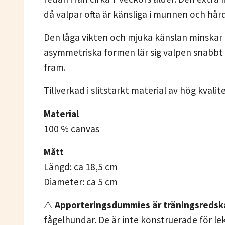
då valpar ofta är känsliga i munnen och hå
Den låga vikten och mjuka känslan minskar r
asymmetriska formen lär sig valpen snabbt 
fram.
Tillverkad i slitstarkt material av hög kva
Material
100 % canvas
Mått
Längd: ca 18,5 cm
Diameter: ca 5 cm
⚠️
Apporteringsdummies är träningsredskap
fågelhundar. De är inte konstruerade för l