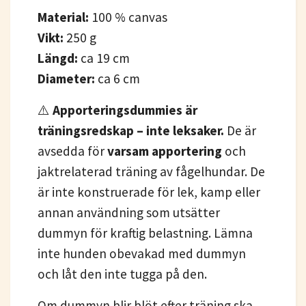
Material:
100 % canvas
Vikt:
250 g
Längd:
ca 19 cm
Diameter:
ca 6 cm
⚠️
Apporteringsdummies är
träningsredskap – inte leksaker.
De är
avsedda för
varsam apportering
och
jaktrelaterad träning av fågelhundar. De
är inte konstruerade för lek, kamp eller
annan användning som utsätter
dummyn för kraftig belastning. Lämna
inte hunden obevakad med dummyn
och låt den inte tugga på den.
Om dummyn blir blöt efter träning ska