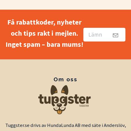
Få rabattkoder, nyheter
och tips rakt i mejlen.
Inget spam – bara mums!
Om oss
Tuggster.se drivs av HundaLunda AB med säte i Anderslöv,