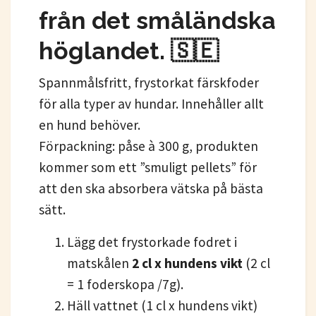
från det småländska
höglandet. 🇸🇪
Spannmålsfritt, frystorkat färskfoder
för alla typer av hundar. Innehåller allt
en hund behöver.
Förpackning: påse à 300 g, produkten
kommer som ett ”smuligt pellets” för
att den ska absorbera vätska på bästa
sätt.
Lägg det frystorkade fodret i
matskålen
2 cl x hundens vikt
(2 cl
= 1 foderskopa /7g).
Häll vattnet (1 cl x hundens vikt)