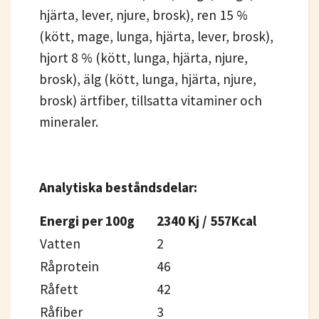
hjärta, lever, njure, brosk), ren 15 %
(kött, mage, lunga, hjärta, lever, brosk),
hjort 8 % (kött, lunga, hjärta, njure,
brosk), älg (kött, lunga, hjärta, njure,
brosk) ärtfiber, tillsatta vitaminer och
mineraler.
Analytiska beståndsdelar:
Energi per 100g
2340 Kj / 557Kcal
Vatten
2
Råprotein
46
Råfett
42
Råfiber
3