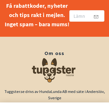
Få rabattkoder, nyheter
och tips rakt i mejlen.
Inget spam – bara mums!
Om oss
Tuggster.se drivs av HundaLunda AB med säte i Anderslöv,
Sverige