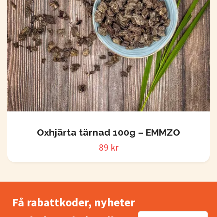
Oxhjärta tärnad 100g – EMMZO
89 kr
Få rabattkoder, nyheter