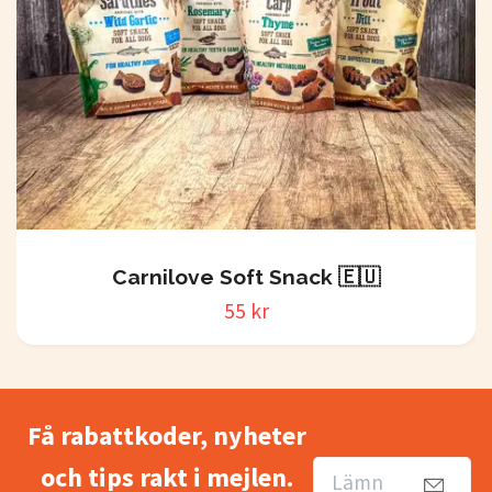
Carnilove Soft Snack 🇪🇺
55 kr
Få rabattkoder, nyheter
och tips rakt i mejlen.