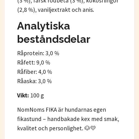
(3 %), färsk rödbeta (3 %), kokosflingor
(2,8 %), vaniljextrakt och anis.
Analytiska
beståndsdelar
Råprotein: 3,0 %
Råfett: 9,0 %
Råfiber: 4,0 %
Råaska: 3,0 %
Vikt:
100 g
NomNoms FIKA är hundarnas egen
fikastund – handbakade kex med smak,
kvalitet och personlighet. 🐶💛