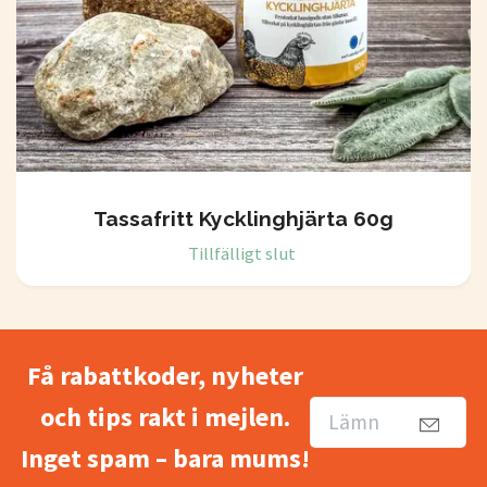
Tassafritt Kycklinghjärta 60g
Tillfälligt slut
Få rabattkoder, nyheter
och tips rakt i mejlen.
Inget spam – bara mums!