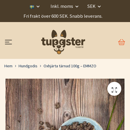
Inkl. moms
SEK
Fri frakt över 600 SEK. Snabb leverans.
Hem
Hundgodis
Oxhjärta tärnad 100g – EMMZO