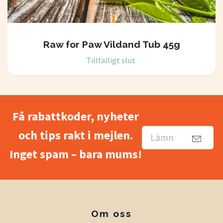
Raw for Paw Vildand Tub 45g
Tillfälligt slut
Få rabattkoder, nyheter
och tips rakt i mejlen.
Inget spam – bara mums!
Om oss