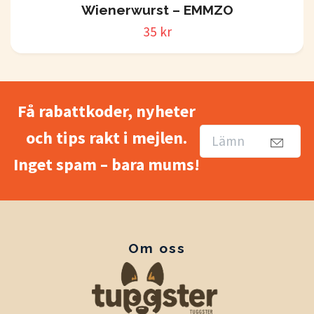
Wienerwurst – EMMZO
35 kr
Få rabattkoder, nyheter
och tips rakt i mejlen.
Inget spam – bara mums!
Om oss