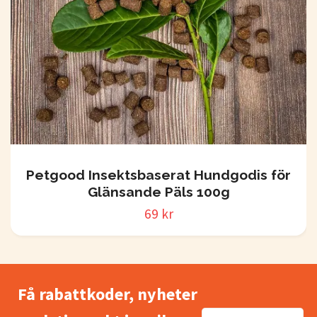
Petgood Insektsbaserat Hundgodis för
Glänsande Päls 100g
69 kr
Få rabattkoder, nyheter