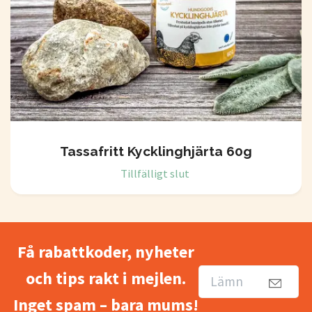
Tassafritt Kycklinghjärta 60g
Tillfälligt slut
Få rabattkoder, nyheter
och tips rakt i mejlen.
Inget spam – bara mums!