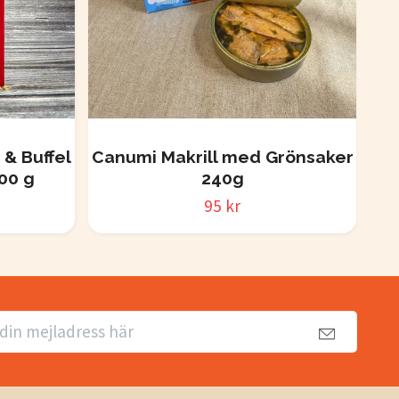
 & Buffel
Canumi Makrill med Grönsaker
ESS
00 g
240g
95 kr