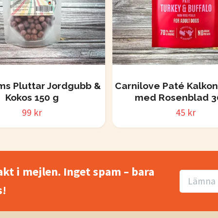
s Pluttar Jordgubb &
Carnilove Paté Kalkon
Kokos 150 g
med Rosenblad 3
99 kr
45 kr
akt i mejlen. Inget spam – bara
!