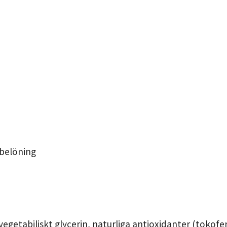
sbelöning
vegetabiliskt glycerin, naturliga antioxidanter (tokofer