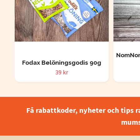
NomNom
Fodax Belöningsgodis 90g
39 kr
Få rabattkoder, nyheter och tips r
mums