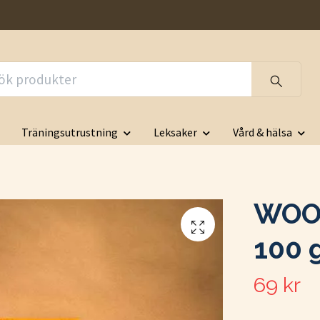
Träningsutrustning
Leksaker
Vård & hälsa
WOOL
100 
69 kr