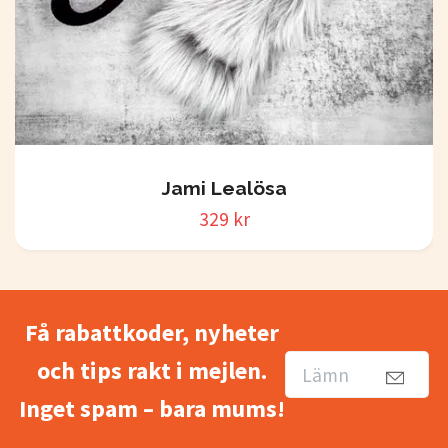
Jami Lealösa
329 kr
Få rabattkoder, nyheter
och tips rakt i mejlen.
Inget spam – bara mums!