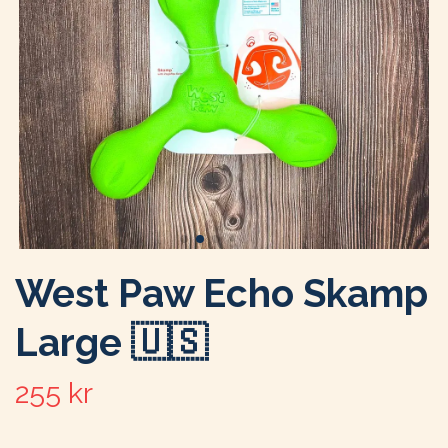
West Paw Echo Skamp
Large 🇺🇸
255 kr