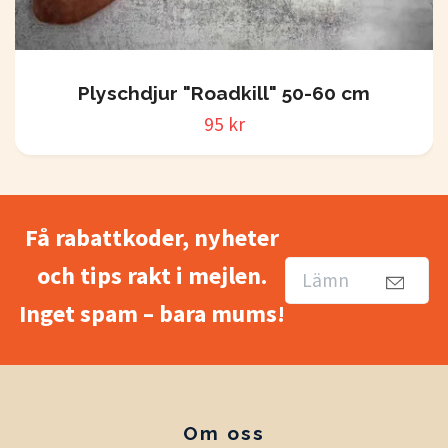
Plyschdjur "Roadkill" 50-60 cm
95 kr
Få rabattkoder, nyheter
och tips rakt i mejlen.
Inget spam – bara mums!
Om oss