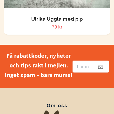
Ulrika Uggla med pip
79 kr
Få rabattkoder, nyheter
och tips rakt i mejlen.
Inget spam – bara mums!
Om oss