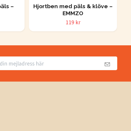
äls –
Hjortben med päls & klöve –
EMMZO
119 kr