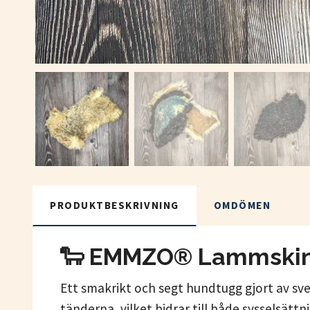
PRODUKTBESKRIVNING
OMDÖMEN
🐑
EMMZO® Lammskinn –
Ett smakrikt och segt hundtugg gjort av sve
tänderna, vilket bidrar till både sysselsätt