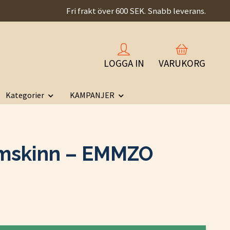
Fri frakt över 600 SEK. Snabb leverans.
LOGGA IN
VARUKORG
Kategorier
KAMPANJER
skinn – EMMZO