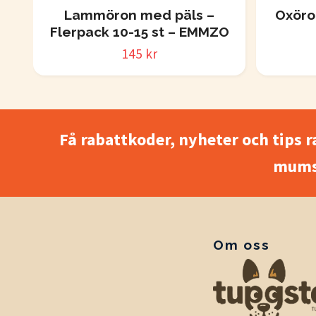
Lammöron med päls –
Oxöro
Flerpack 10-15 st – EMMZO
145 kr
Få rabattkoder, nyheter och tips r
mums
Om oss