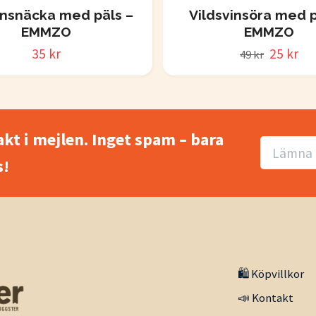
nsnäcka med päls –
Vildsvinsöra med p
EMMZO
EMMZO
35 kr
25 kr
49 kr
akt i mejlen. Inget spam – bara
!
🛍️ Köpvillkor
📣 Kontakt