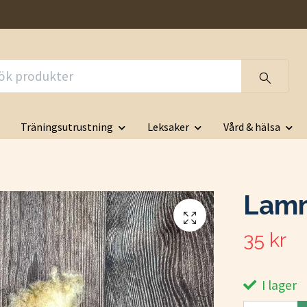
Träningsutrustning
Leksaker
Vård & hälsa
Lamm
35 kr
I lager