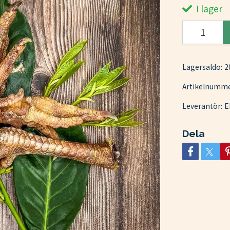
I lager
Lagersaldo:
2
Artikelnumme
Leverantör:
E
Dela