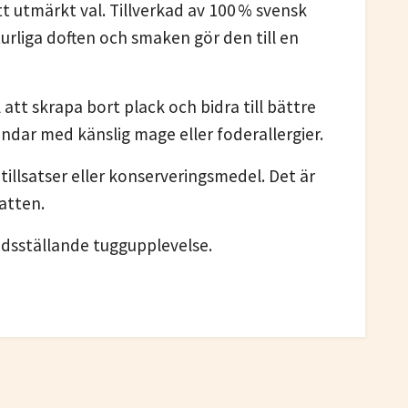
tt utmärkt val. Tillverkad av 100 % svensk
urliga doften och smaken gör den till en
att skrapa bort plack och bidra till bättre
undar med känslig mage eller foderallergier.
illsatser eller konserveringsmedel. Det är
vatten.
redsställande tuggupplevelse.