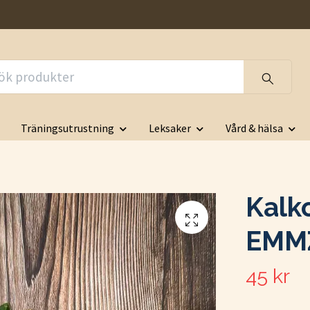
Träningsutrustning
Leksaker
Vård & hälsa
Kalk
EMM
45 kr