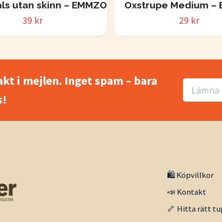
ls utan skinn – EMMZO
Oxstrupe Medium –
39 kr
29 kr
akt i mejlen. Inget spam – bara
!
🛍️ Köpvillkor
📣 Kontakt
🦴 Hitta rätt tu