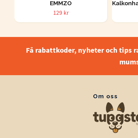
EMMZO
Kalkonha
129 kr
Få rabattkoder, nyheter och tips r
mums
Om oss