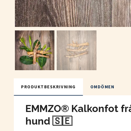
PRODUKTBESKRIVNING
OMDÖMEN
EMMZO® Kalkonfot från
hund
🇸🇪