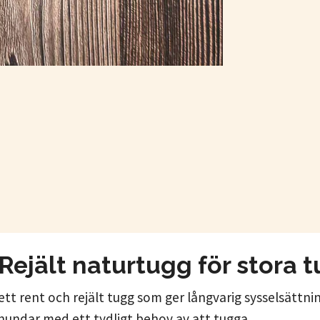
jält naturtugg för stora 
ett rent och rejält tugg som ger långvarig sysselsättn
a hundar med ett tydligt behov av att tugga.