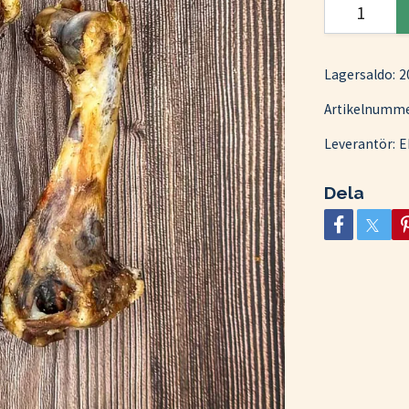
Lagersaldo:
2
Artikelnumme
Leverantör:
E
Dela