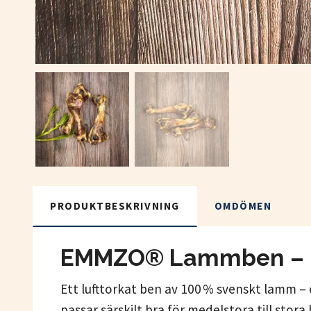
PRODUKTBESKRIVNING
OMDÖMEN
EMMZO® Lammben – Re
Ett lufttorkat ben av 100 % svenskt lamm – 
passar särskilt bra för medelstora till stor