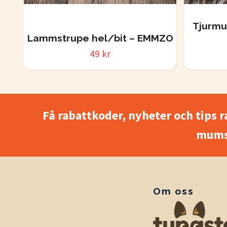
Tjurmu
Lammstrupe hel/bit – EMMZO
49 kr
Få rabattkoder, nyheter och tips r
mums
Om oss