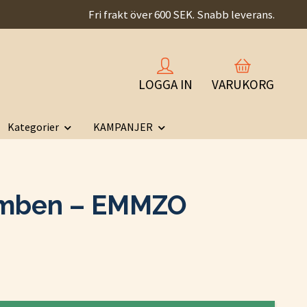
Fri frakt över 600 SEK. Snabb leverans.
LOGGA IN
VARUKORG
Kategorier
KAMPANJER
mben – EMMZO