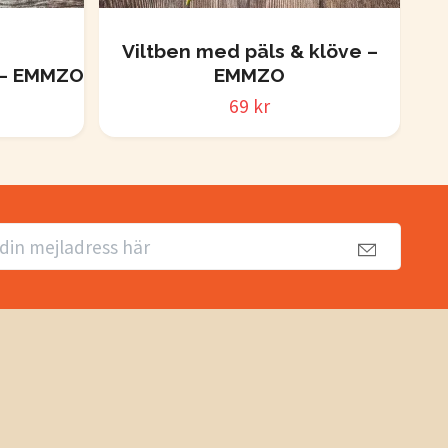
Viltben med päls & klöve –
H
n – EMMZO
EMMZO
69 kr