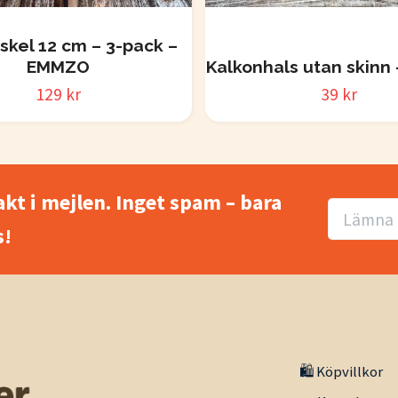
skel 12 cm – 3-pack –
EMMZO
Kalkonhals utan skin
129 kr
39 kr
akt i mejlen. Inget spam – bara
!
🛍️ Köpvillkor