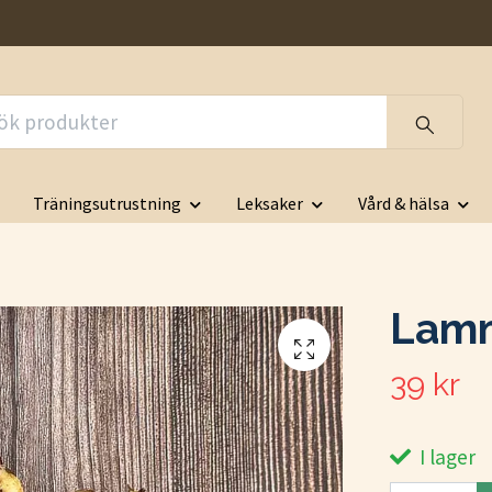
Träningsutrustning
Leksaker
Vård & hälsa
Lam
39 kr
I lager