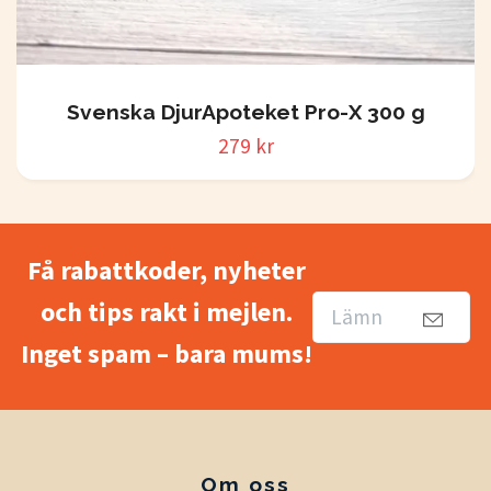
Svenska DjurApoteket Pro-X 300 g
279 kr
Få rabattkoder, nyheter
och tips rakt i mejlen.
Inget spam – bara mums!
Om oss