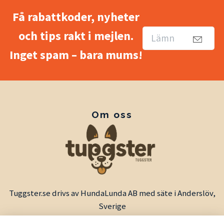
Få rabattkoder, nyheter
och tips rakt i mejlen.
Inget spam – bara mums!
Om oss
Tuggster.se drivs av HundaLunda AB med säte i Anderslöv,
Sverige