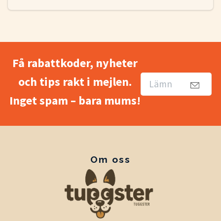
Få rabattkoder, nyheter
och tips rakt i mejlen.
Inget spam – bara mums!
Om oss