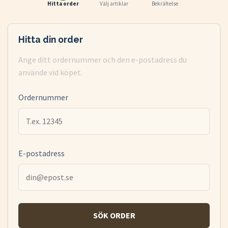
Hitta order
Välj artiklar
Bekräftelse
Hitta din order
Ange ditt ordernummer och den e-postadress du
använde vid köpet.
Ordernummer
E-postadress
SÖK ORDER