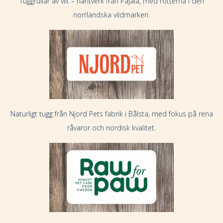
Tuggrullar av vilt – hantverk från Pajala, med rötterna i den
norrländska vildmarken.
Naturligt tugg från Njord Pets fabrik i Bålsta, med fokus på rena
råvaror och nordisk kvalitet.