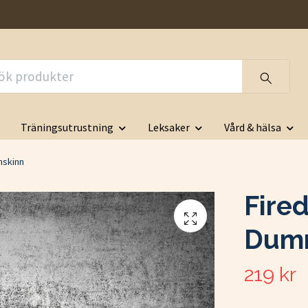
Träningsutrustning
Leksaker
Vård & hälsa
nskinn
Fire
Dumm
219 kr