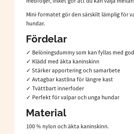
medföljer, vilket gör att du kan välja mella
Mini-formatet gör den särskilt lämplig för
hundar.
Fördelar
✓ Belöningsdummy som kan fyllas med god
✓ Klädd med äkta kaninskinn
✓ Stärker apportering och samarbete
✓ Avtagbar kastlina för längre kast
✓ Tvättbart innerfoder
✓ Perfekt för valpar och unga hundar
Material
100 % nylon och äkta kaninskinn.