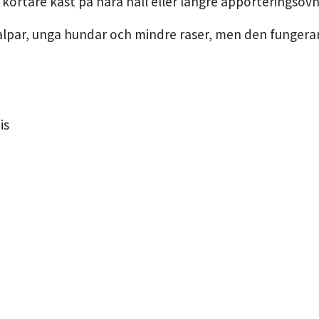
n kortare kast på nära håll eller längre apporteringsövn
 valpar, unga hundar och mindre raser, men den fungera
is