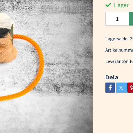
I lager
Lagersaldo:
2
Artikelnumme
Leverantör:
F
Dela