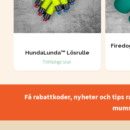
Firedo
HundaLunda™ Lösrulle
Tillfälligt slut
Få rabattkoder, nyheter och tips r
mums