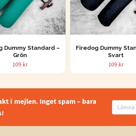
g Dummy Standard –
Firedog Dummy Stan
Grön
Svart
109 kr
109 kr
akt i mejlen. Inget spam – bara
!