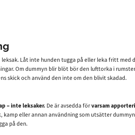
ng
leksak. Låt inte hunden tugga på eller leka fritt med
ingar. Om dummyn blir blöt bör den lufttorka i rumstem
ens skick och använd den inte om den blivit skadad.
 – inte leksaker.
De är avsedda för
varsam apporter
ek, kamp eller annan användning som utsätter dummyn 
gga på den.