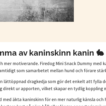
a av kaninskinn kanin 🐇
ch mer motiverande. Firedog Mini Snack Dummy med ka
 samtidigt som samarbetet mellan hund och förare stär
n lättöppnad dragkedja som gör det enkelt att fylla 
 direkt ur apporten, vilket skapar en tydlig koppling 
ädd med äkta kaninskinn för en mer naturlig känsla och 