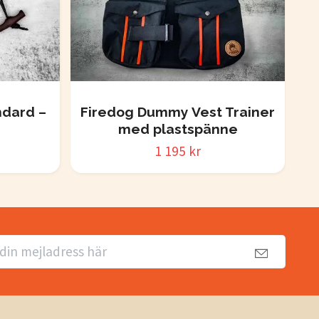
dard –
Firedog Dummy Vest Trainer
Fi
med plastspänne
1 195 kr