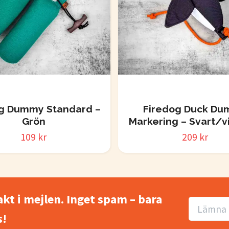
g Dummy Standard –
Firedog Duck D
Grön
Markering – Svart/v
109 kr
209 kr
akt i mejlen. Inget spam – bara
!