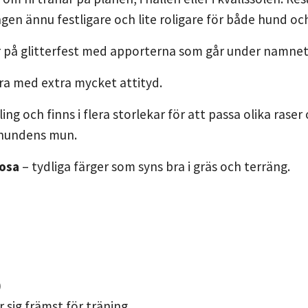
ngen ännu festligare och lite roligare för både hund oc
er på glitterfest med apporterna som går under namne
a med extra mycket attityd.
ng och finns i flera storlekar för att passa olika raser
i hundens mun.
rosa
– tydliga färger som syns bra i gräs och terräng.
)
sig främst för träning.