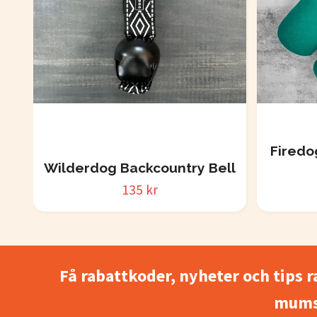
Firedo
Wilderdog Backcountry Bell
135 kr
Få rabattkoder, nyheter och tips r
mums