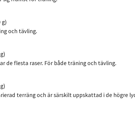
 g)
ng och tävling.
 g)
ar de flesta raser. För både träning och tävling.
 g)
arierad terräng och är särskilt uppskattad i de högre ly