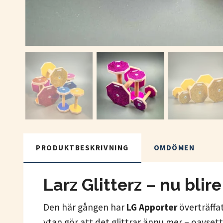
PRODUKTBESKRIVNING
OMDÖMEN
Larz Glitterz – nu blir
Den här gången har
LG Apporter
överträffat
ytan gör att det glittrar ännu mer – oavsett