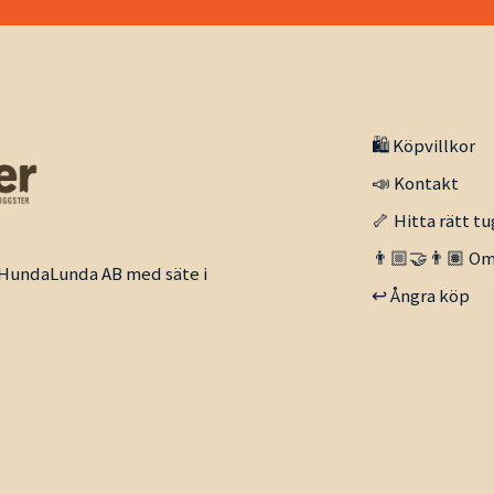
🛍️ Köpvillkor
📣 Kontakt
🦴 Hitta rätt tu
👨🏼‍🤝‍👨🏽 Om
v HundaLunda AB med säte i
↩️ Ångra köp