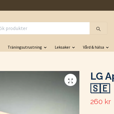
Träningsutrustning
Leksaker
Vård & hälsa
LG Ap
🇸🇪
260 kr