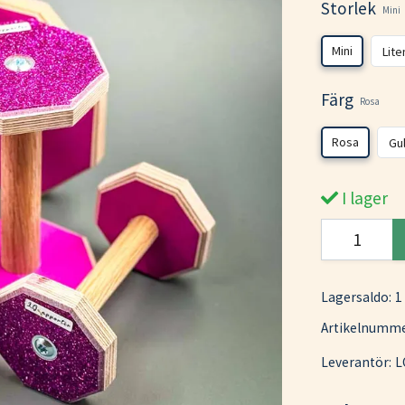
Storlek
Mini
Mini
Lite
Färg
Rosa
Rosa
Gu
I lager
Lagersaldo:
1
Artikelnumme
Leverantör:
L