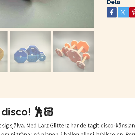
Dela
e disco! 🕺🏻
 sig själva. Med Larz Glitterz har de tagit disco-känslan
 om ni tränar på planen, i hallen eller i kvällssolen. R