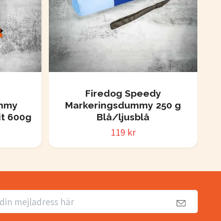
Firedog Speedy
ummy
Markeringsdummy 250 g
Fi
it 600g
Blå/ljusblå
119 kr