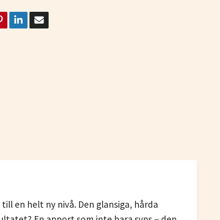
 till en helt ny nivå. Den glansiga, hårda
esultatet? En apport som inte bara syns – den