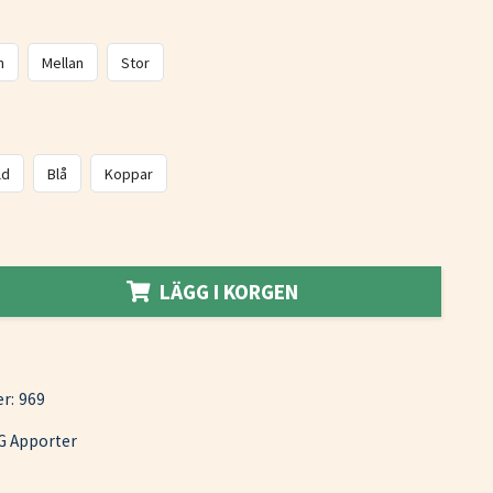
n
Mellan
Stor
ld
Blå
Koppar
LÄGG I KORGEN
r:
969
G Apporter